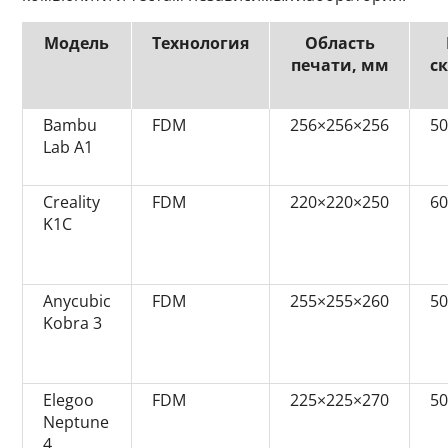
Модель
Технология
Область
печати, мм
с
Bambu
FDM
256×256×256
5
Lab A1
Creality
FDM
220×220×250
6
K1C
Anycubic
FDM
255×255×260
5
Kobra 3
Elegoo
FDM
225×225×270
5
Neptune
4