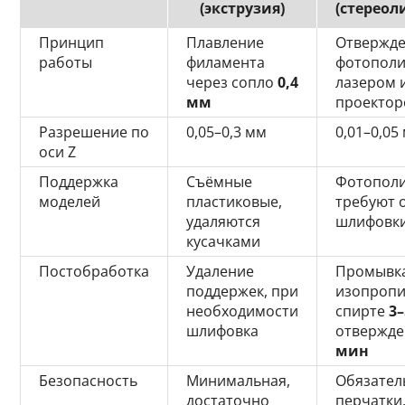
(экструзия)
(стереол
Принцип
Плавление
Отвержд
работы
филамента
фотополи
через сопло
0,4
лазером 
мм
проекто
Разрешение по
0,05–0,3 мм
0,01–0,05
оси Z
Поддержка
Съёмные
Фотопол
моделей
пластиковые,
требуют 
удаляются
шлифовк
кусачками
Постобработка
Удаление
Промывка
поддержек, при
изопроп
необходимости
спирте
3
шлифовка
отвержд
мин
Безопасность
Минимальная,
Обязател
достаточно
перчатки,