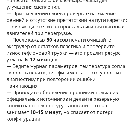
нанесите тонкий слой клея-карандаша для
улучшения сцепления.
— При смещении слоёв проверьте натяжение
ремней и отсутствие препятствий на пути каретки:
слои смещаются из-за проскальзывания шаговых
двигателей при перегрузке.
— После каждых
50 часов
печати очищайте
экструдер от остатков пластика и проверяйте
износ тефлоновой трубки — это продлит ресурс
узла на
6–12 месяцев
.
— Ведите журнал параметров: температура сопла,
скорость печати, тип филамента — это упростит
диагностику при повторении ошибки
начинающих.
— Проводите обновление прошивки только из
официальных источников и делайте резервную
копию настроек перед установкой — откат
занимает
10–15 минут
, но спасает от потери
конфигурации.