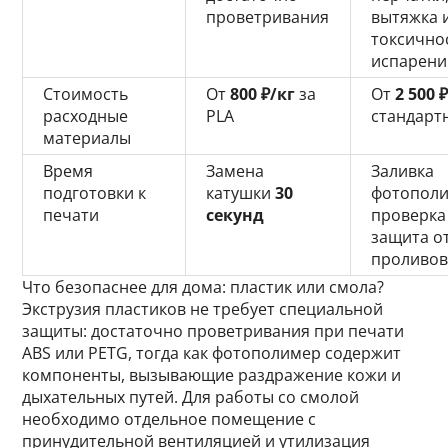
проветривания
вытяжка 
токсично
испарени
Стоимость
От
800 ₽/кг
за
От
2 500 
расходные
PLA
стандарт
материалы
Время
Замена
Заливка
подготовки к
катушки
30
фотополи
печати
секунд
проверка
защита о
проливо
Что безопаснее для дома: пластик или смола?
Экструзия пластиков не требует специальной
защиты: достаточно проветривания при печати
ABS или PETG, тогда как фотополимер содержит
компоненты, вызывающие раздражение кожи и
дыхательных путей. Для работы со смолой
необходимо отдельное помещение с
принудительной вентиляцией и утилизация