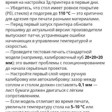
время на настройка 3д принтера в первые дни.
— Убедитесь, что стол имеет ровное покрытие
(PEI, стекло) и подогрев до
110 °C
— это критично
для адгезия при печати разными материалами.
— Перед первый запуск принтера обновите
прошивку до актуальной версии: производители
выпускают патчи, устраняющие ошибки
начинающих в управлении температурой и
скоростью.
— Проведите тестовая печать стандартной
модели (например, калибровочный куб
20×20×20
мм
): это выявит проблемы с позиционированием
до начала серьёзных проектов.
— Настройте первый слой через ручную
калибровку или автокалибровку: зазор между
соплом и столом должен составлять
0,1 мм
—
лист бумаги должен двигаться с лёгким
сопротивлением.
— Если модель отлипает во время печати,
увеличьте температуру стола на
5–10 °C
или