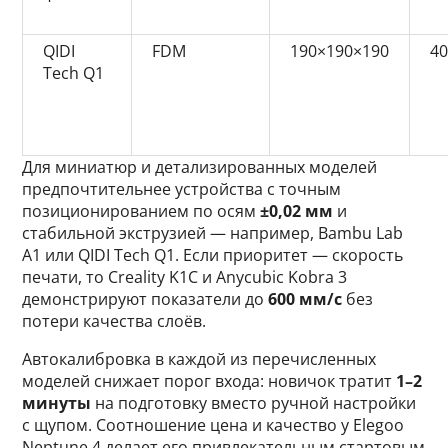
QIDI
FDM
190×190×190
4
Tech Q1
Для миниатюр и детализированных моделей
предпочтительнее устройства с точным
позиционированием по осям
±0,02 мм
и
стабильной экструзией — например, Bambu Lab
A1 или QIDI Tech Q1. Если приоритет — скорость
печати, то Creality K1C и Anycubic Kobra 3
демонстрируют показатели до
600 мм/с
без
потери качества слоёв.
Автокалибровка в каждой из перечисленных
моделей снижает порог входа: новичок тратит
1–2
минуты
на подготовку вместо ручной настройки
с щупом. Соотношение цена и качество у Elegoo
Neptune 4 делает его привлекательным стартовым